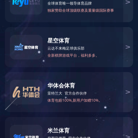
I
信息公开
nformation
协会概况
协会动态
协会动态
通知公告
行业资讯
乐竞（中
冬一行领导
市场信息
谈。与会领
目前，
政策法规