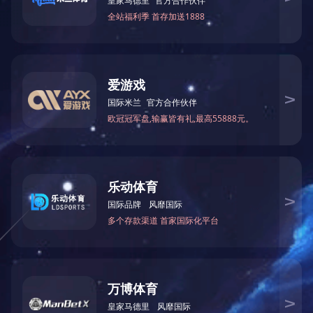
进口，改变
会员资讯
业规模不断
交联生产线
乐竞（中国）lejing·官方网页版
宝胜高
8
月
13
日，
人才招聘
50000
万元
电力电缆，
会员中心
瑞士、荷兰
的性能保证
系统，实现
宝胜高
冶金等行业
络，宝胜高
化的产品和