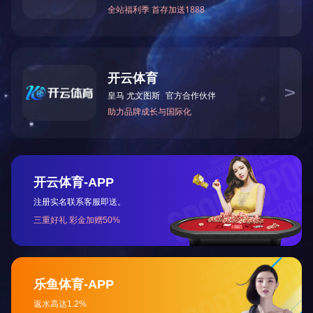
友情链接：
乐竞（中国）lejing·官方网页版
电工仪器仪表
2011-2025 @Copyright 乐竞（中国）lejing·官方网
邮编：250010 邮箱：sddqybxh@163.com
ICP备案号：鲁IC
电话：0531-85065753 传真：0531-85065753
网站地图
网站隐私安全说明
网站版权声明