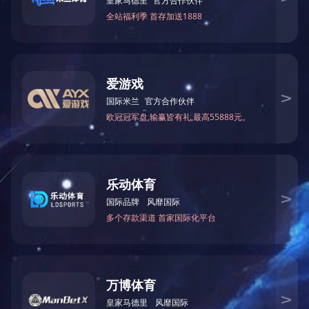
证评审工作
会员资讯
技创新与技
与会代
乐竞（中国）lejing·官方网页版
的工作中，
1.
开展
人才招聘
2.
积极
学术报告、
会员中心
3.
大力培育行