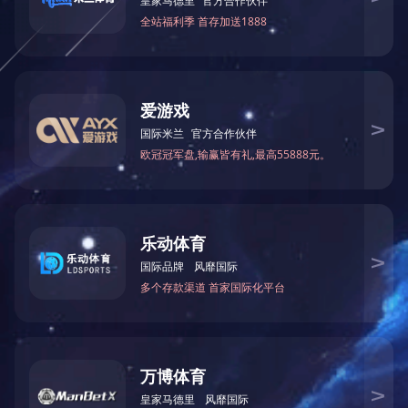
周靖会
会员资讯
现状和有关
平，以及如
乐竞（中国）lejing·官方网页版
局加强合作
人才招聘
双方商
交流产品的
会员中心