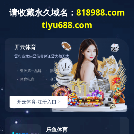
网站首页
协会概况
协会动态