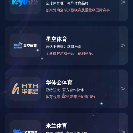
I
信息公开
nformation
协会概况
协会动态
协会动态
刘洪
通知公告
行业资讯
4月11
市场信息
江杭州召
政策法规