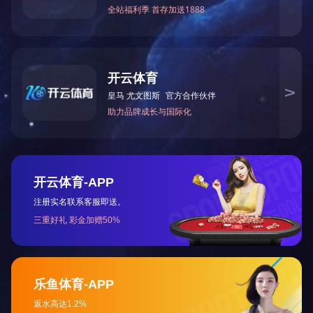
虚拟
智能化转
注入新动
化新阶段
供了交流平
引领，助力
此次
显了我国
友情链接：
乐竞（中国）lejing·官方网页版
电工仪器仪表