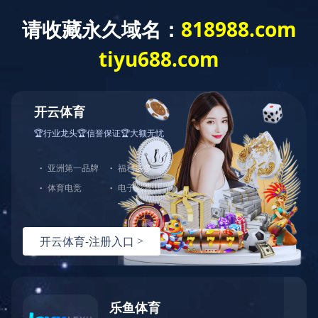
网站首页
协会概况
协会动态